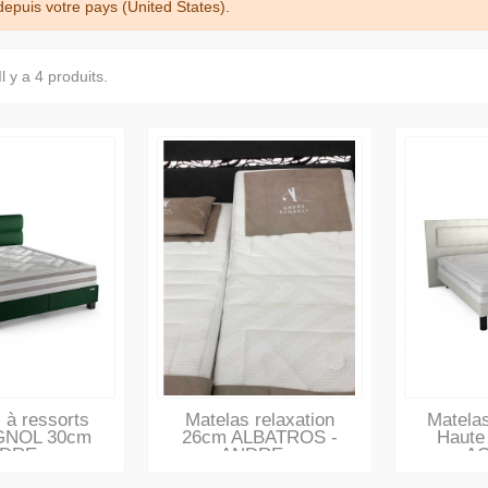
puis votre pays (United States).
Il y a 4 produits.
 à ressorts
Matelas relaxation
Matela
GNOL 30cm
26cm ALBATROS -
Haute
DRE...
ANDRE...
AQ