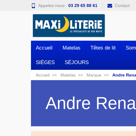
Appelez-nous :
03 29 65 88 61
Contact
Accueil
Matelas
Têtes de lit
Som
SIÈGES
SÉJOURS
Accueil
Matelas
Marque
Andre Rena
Andre Rena