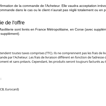
irmation de la commande de l'Acheteur. Elle vaudra acceptation irrévoc
commande dans le cas ou le client n'aurait pas réglé totalement ou e
 de l'offre
Maxiliterie sont livrés en France Métropolitaine, en Corse (avec suppl
 supplément).
tendent toutes taxes comprises (TTC). Ils ne comprennent pas les frais de l
de par l'Acheteur. Les frais de livraison diffèrent en fonction de l’adresse 
ent et sans préavis. Cependant, les produits seront toujours facturés au ta
 :
 CB, Eurocard)