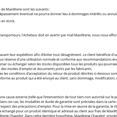
 de Maxiliterie sont les suivants :
ut dépassement éventuel ne pourra donner lieu à dommages intérêts ou annul
s en stock.
 transporteurs, l'Acheteur doit en avertir par mail Maxiliterie, nous nous effo
 avant leur expédition afin d’éviter tout désagrément. Le client bénéficie d'u
 sous réserve d'une utilisation normale et conforme aux recommandations é
urser ou échanger selon les stocks disponibles tous les produits qui pourra
des modes d'emploi et documents joints par les fabricants.
s les conditions d’acceptation du retour de produit décrites ci-dessous sont
nforme au produit qui a été envoyé au client, sans dommage, modification, ni
e cause externe (telle que l’intervention de tout tiers non autorisé sur le p
ns ces cas, les modalités et durée de garantie sont précisées dans la carte d
pect des précautions d'emploi. Pour la mise en œuvre de la garantie, le clie
 sera échangé pour un produit identique et adressé au client aux frais de Maxil
iterie Chavelot. Dans cette dernière hypothèse, Maxiliterie Chavelot procé