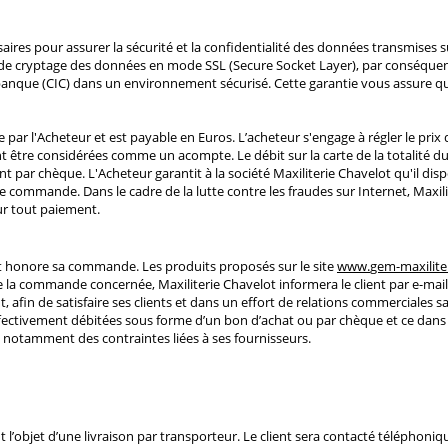
ires pour assurer la sécurité et la confidentialité des données transmises s
 de cryptage des données en mode SSL (Secure Socket Layer), par conséquent,
 banque (CIC) dans un environnement sécurisé. Cette garantie vous assure 
par l'Acheteur et est payable en Euros. L’acheteur s'engage à régler le prix 
t être considérées comme un acompte. Le débit sur la carte de la totalité 
 par chèque. L'Acheteur garantit à la société Maxiliterie Chavelot qu'il dis
 de commande. Dans le cadre de la lutte contre les fraudes sur Internet, Maxi
our tout paiement.
ot honore sa commande. Les produits proposés sur le site
www.
gem-maxilite
e la commande concernée, Maxiliterie Chavelot informera le client par e-mail 
 afin de satisfaire ses clients et dans un effort de relations commerciales s
tivement débitées sous forme d’un bon d’achat ou par chèque et ce dans les 
n notamment des contraintes liées à ses fournisseurs.
n
nt l’objet d’une livraison par transporteur. Le client sera contacté téléphoni