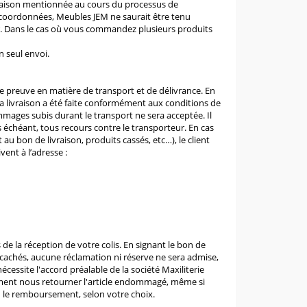
 livraison mentionnée au cours du processus de
es coordonnées, Meubles JEM ne saurait être tenu
eur. Dans le cas où vous commandez plusieurs produits
un seul envoi.
ne preuve en matière de transport et de délivrance. En
e la livraison a été faite conformément aux conditions de
mages subis durant le transport ne sera acceptée. Il
cas échéant, tous recours contre le transporteur. En cas
 bon de livraison, produits cassés, etc…), le client
vent à l’adresse :
 de la réception de votre colis. En signant le bon de
es cachés, aucune réclamation ni réserve ne sera admise,
écessite l'accord préalable de la société Maxiliterie
ivement nous retourner l'article endommagé, même si
ou le remboursement, selon votre choix.