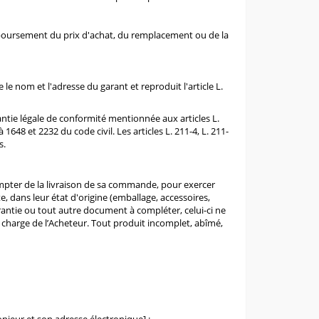
boursement du prix d'achat, du remplacement ou de la
ue le nom et l'adresse du garant et reproduit
l'article L.
rantie légale de conformité mentionnée aux
articles L.
 à 1648
et
2232
du code civil. Les
articles L. 211-4, L. 211-
s.
ompter de la livraison de sa commande, pour exercer
, dans leur état d'origine (emballage, accessoires,
rantie ou tout autre document à compléter, celui-ci ne
a charge de l’Acheteur. Tout produit incomplet, abîmé,