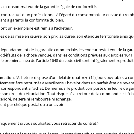
s le consommateur de la garantie légale de conformité.
 contractuel d'un professionnel à l'égard du consommateur en vue du rem
sant à garantir la conformité du bien.
 dont un exemplaire est remis à l'acheteur.
tés de sa mise en œuvre, son prix, sa durée, son étendue territoriale ainsi q
, indépendamment de la garantie commerciale, le vendeur reste tenu de la ga
aux défauts de la chose vendue, dans les conditions prévues aux
articles 1641
 le premier alinéa de
l'article 1648
du code civil sont intégralement reproduit
mation, l’Acheteur dispose d’un délai de quatorze (14) jours ouvrables à c
ivement être retournés à Maxiliterie Chavelot dans un parfait état de revente
 correspondant à l'achat. De même, si le produit comporte une feuille de ga
r son droit de rétractation. Tout risque lié au retour de la commande est à l
érioré, ne sera ni remboursé ni échangé.
ent par chèque postal ou à un avoir.
uniquement si vous souhaitez vous rétracter du contrat.)