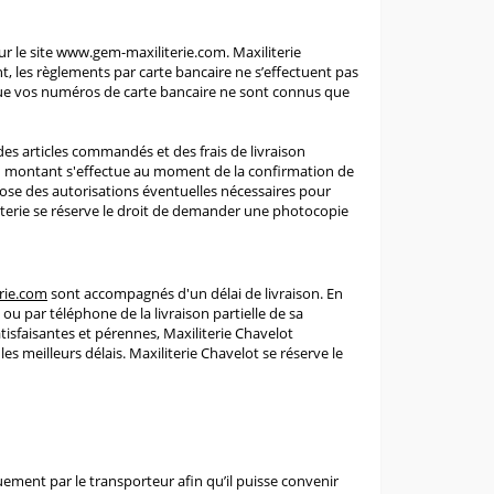
ur le site www.gem-maxiliterie.com. Maxiliterie
 les règlements par carte bancaire ne s’effectuent pas
que vos numéros de carte bancaire ne sont connus que
des articles commandés et des frais de livraison
du montant s'effectue au moment de la confirmation de
pose des autorisations éventuelles nécessaires pour
literie se réserve le droit de demander une photocopie
rie.com
sont accompagnés d'un délai de livraison. En
ou par téléphone de la livraison partielle de sa
atisfaisantes et pérennes, Maxiliterie Chavelot
meilleurs délais. Maxiliterie Chavelot se réserve le
quement par le transporteur afin qu’il puisse convenir