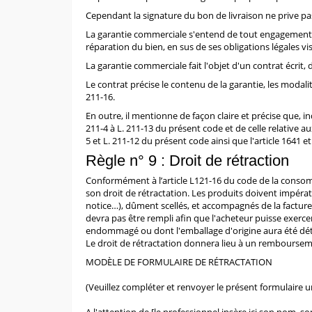
Cependant la signature du bon de livraison ne prive pa
La garantie commerciale s'entend de tout engagement
réparation du bien, en sus de ses obligations légales vi
La garantie commerciale fait l'objet d'un contrat écrit,
Le contrat précise le contenu de la garantie, les modali
211-16.
En outre, il mentionne de façon claire et précise que
211-4 à L. 211-13
du présent code et de celle relative 
5
et
L. 211-12
du présent code ainsi que
l'article 1641
et
Règle n° 9 : Droit de rétraction
Conformément à l’article L121-16 du code de la consom
son droit de rétractation. Les produits doivent impérat
notice…), dûment scellés, et accompagnés de la facture
devra pas être rempli afin que l'acheteur puisse exerce
endommagé ou dont l'emballage d'origine aura été dét
Le droit de rétractation donnera lieu à un remboursem
MODÈLE DE FORMULAIRE DE RÉTRACTATION
(Veuillez compléter et renvoyer le présent formulaire 