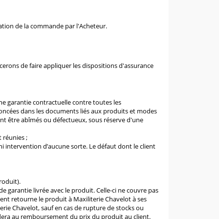
ation de la commande par l'Acheteur.
rcerons de faire appliquer les dispositions d'assurance
ne garantie contractuelle contre toutes les
noncées dans les documents liés aux produits et modes
ient être abîmés ou défectueux, sous réserve d'une
 réunies ;
 intervention d’aucune sorte. Le défaut dont le client
roduit).
e garantie livrée avec le produit. Celle-ci ne couvre pas
nt retourne le produit à Maxiliterie Chavelot à ses
iterie Chavelot, sauf en cas de rupture de stocks ou
dera au remboursement du prix du produit au client.