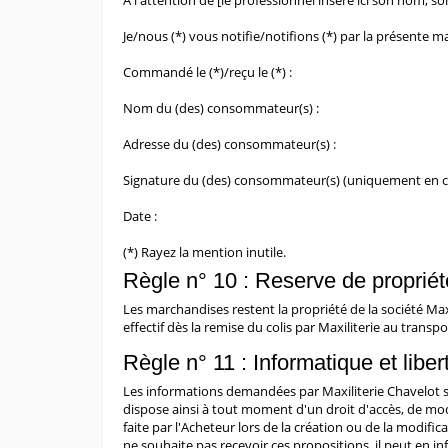
A l'attention de [le professionnel insère ici son nom, 
Je/nous (*) vous notifie/notifions (*) par la présente ma
Commandé le (*)/reçu le (*) :
Nom du (des) consommateur(s) :
Adresse du (des) consommateur(s) :
Signature du (des) consommateur(s) (uniquement en cas
Date :
(*) Rayez la mention inutile.
Règle n° 10 : Reserve de propriét
Les marchandises restent la propriété de la société Maxil
effectif dès la remise du colis par Maxiliterie au transpo
Règle n° 11 : Informatique et liber
Les informations demandées par Maxiliterie Chavelot so
dispose ainsi à tout moment d'un droit d'accès, de modi
faite par l'Acheteur lors de la création ou de la modifi
ne souhaite pas recevoir ces propositions, il peut en in