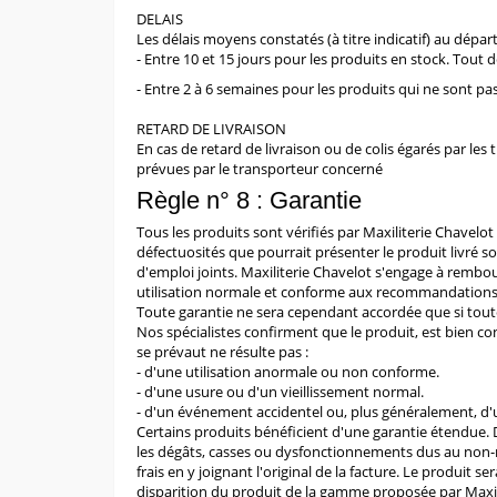
DELAIS
Les délais moyens constatés (à titre indicatif) au départ
- Entre 10 et 15 jours pour les produits en stock. To
- Entre 2 à 6 semaines pour les produits qui ne sont pa
RETARD DE LIVRAISON
En cas de retard de livraison ou de colis égarés par les
prévues par le transporteur concerné
Règle n° 8 : Garantie
Tous les produits sont vérifiés par Maxiliterie Chavelot
défectuosités que pourrait présenter le produit livré
d'emploi joints. Maxiliterie Chavelot s'engage à rembo
utilisation normale et conforme aux recommandations 
Toute garantie ne sera cependant accordée que si toute
Nos spécialistes confirment que le produit, est bien co
se prévaut ne résulte pas :
- d'une utilisation anormale ou non conforme.
- d'une usure ou d'un vieillissement normal.
- d'un événement accidentel ou, plus généralement, d'un
Certains produits bénéficient d'une garantie étendue. Da
les dégâts, casses ou dysfonctionnements dus au non-res
frais en y joignant l'original de la facture. Le produit
disparition du produit de la gamme proposée par Maxil