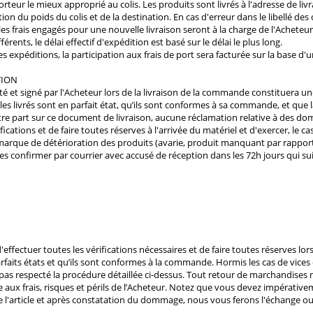
nsporteur le mieux approprié au colis. Les produits sont livrés à l'adresse de
ion du poids du colis et de la destination. En cas d'erreur dans le libellé d
s les frais engagés pour une nouvelle livraison seront à la charge de l'Achet
ents, le délai effectif d'expédition est basé sur le délai le plus long.
es expéditions, la participation aux frais de port sera facturée sur la base d'
PTION
té et signé par l'Acheteur lors de la livraison de la commande constituera u
rticles livrés sont en parfait état, qu’ils sont conformes à sa commande, et qu
tre part sur ce document de livraison, aucune réclamation relative à des dom
ifications et de faire toutes réserves à l'arrivée du matériel et d'exercer, le 
rque de détérioration des produits (avarie, produit manquant par rapport au
les confirmer par courrier avec accusé de réception dans les 72h jours qui sui
effectuer toutes les vérifications nécessaires et de faire toutes réserves lors
 parfaits états et qu’ils sont conformes à la commande. Hormis les cas de vic
’a pas respecté la procédure détaillée ci-dessus. Tout retour de marchandises n
ue aux frais, risques et périls de l’Acheteur. Notez que vous devez impérat
n de l'article et après constatation du dommage, nous vous ferons l'échange 