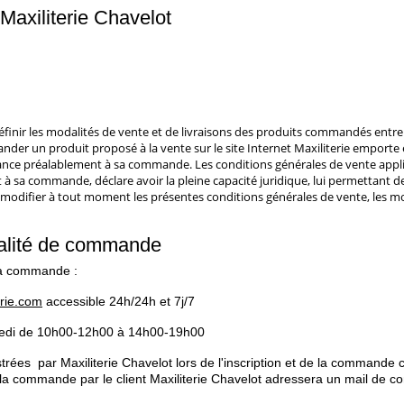
 Maxiliterie Chavelot
finir les modalités de vente et de livraisons des produits commandés entre 
der un produit proposé à la vente sur le site Internet Maxiliterie emporte 
ance préalablement à sa commande. Les conditions générales de vente applica
 sa commande, déclare avoir la pleine capacité juridique, lui permettant de
 modifier à tout moment les présentes conditions générales de vente, les mo
dalité de commande
sa commande :
erie.com
accessible 24h/24h et 7j/7
amedi de 10h00-12h00 à 14h00-19h00
ées par Maxiliterie Chavelot lors de l'inscription et de la commande c
e la commande par le client Maxiliterie Chavelot adressera un mail de conf