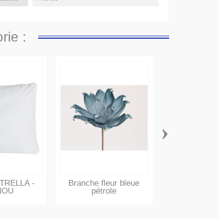
rie :
›
Oreiller VIS
BELN
STRELLA -
Branche fleur bleue
NOU
pétrole