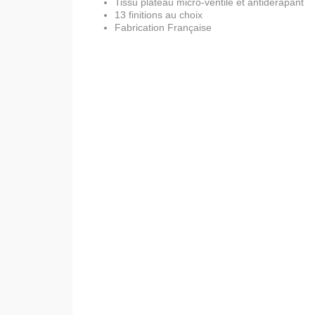
Tissu plateau micro-ventilé et antidérapant
13 finitions au choix
Fabrication Française