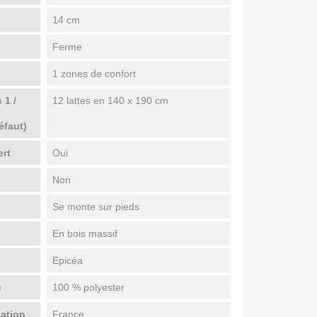
14 cm
Ferme
1 zones de confort
 1 /
12 lattes en 140 x 190 cm
a
éfaut)
ert
Oui
Non
Se monte sur pieds
En bois massif
Epicéa
u
100 % polyester
cation
France