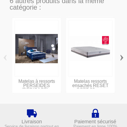
6 autres produits dans la même
catégorie :
‹
›
Matelas à ressorts
Matelas ressorts
PERSEIDES
ensachés RESET
(DEDICACE)...
SOFT 29cm...
Livraison
Paiement sécurisé
Service de livraison partout en
Paiement en ligne 100%