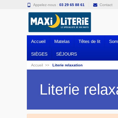
Appelez-nous :
03 29 65 88 61
Contact
Accueil
Matelas
Têtes de lit
Som
SIÈGES
SÉJOURS
Accueil
Literie relaxation
Literie relax