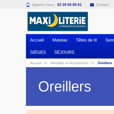
Appelez-nous :
03 29 65 88 61
Contact
Accueil
Matelas
Têtes de lit
Som
SIÈGES
SÉJOURS
Accueil
Meubles et Accessoires
Oreillers
Oreillers