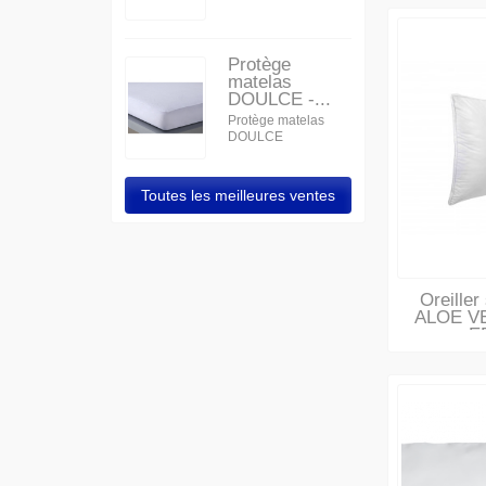
Protège
matelas
DOULCE -...
Protège matelas
DOULCE
Toutes les meilleures ventes
Oreiller
ALOE V
E