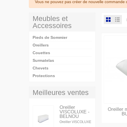
Vous ne pouvez pas créer de nouvelle commande de
Meubles et
Accessoires
Pieds de Sommier
Oreillers
Couettes
Surmatelas
Chevets
Protections
Meilleures ventes
Oreiller
Oreiller 
VISCOLUXE -
B
BELNOU
Oreiller VISCOLUXE