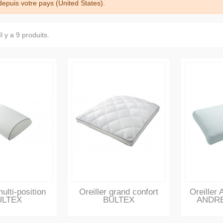
puis votre pays (United States).
Il y a 9 produits.
multi-position
Oreiller grand confort
Oreiller
ULTEX
BULTEX
ANDR