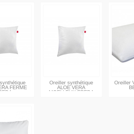
 synthétique
Oreiller synthétique
Oreille
ERA FERME
ALOE VERA
B
PEDA
MOELLEUX EPEDA